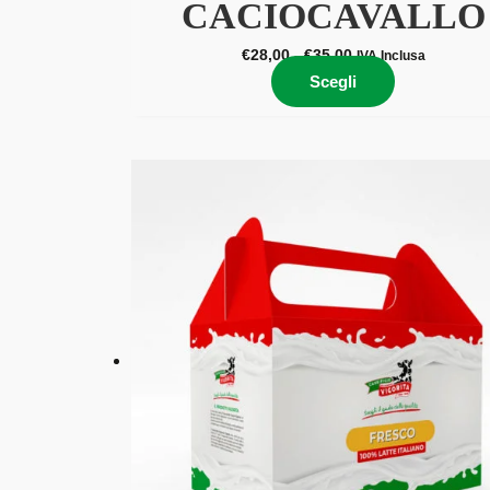
CACIOCAVALLO
€
28,00
-
€
35,00
IVA Inclusa
Scegli