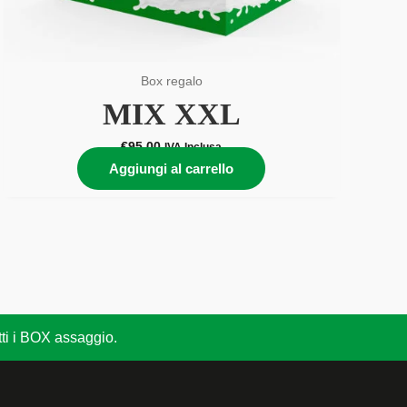
Box regalo
MIX XXL
€
95,00
IVA Inclusa
Aggiungi al carrello
utti i BOX assaggio.