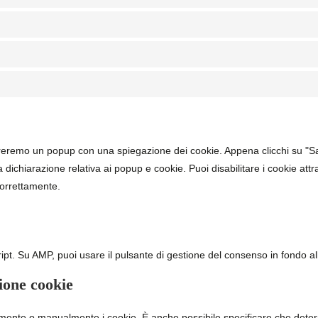
streremo un popup con una spiegazione dei cookie. Appena clicchi su "Sa
 dichiarazione relativa ai popup e cookie. Puoi disabilitare i cookie att
correttamente.
ipt. Su AMP, puoi usare il pulsante di gestione del consenso in fondo al
zione cookie
amente o manualmente i cookie. È anche possibile specificare che deter