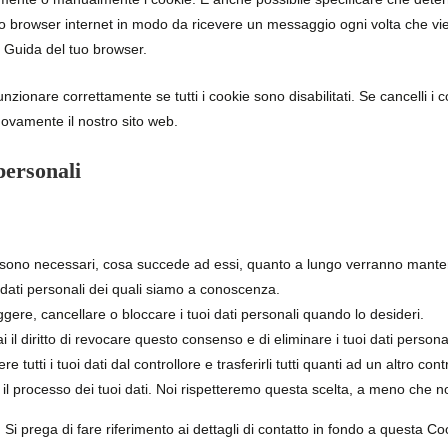
uo browser internet in modo da ricevere un messaggio ogni volta che vien
e Guida del tuo browser.
unzionare correttamente se tutti i cookie sono disabilitati. Se cancelli 
uovamente il nostro sito web.
 personali
ali sono necessari, cosa succede ad essi, quanto a lungo verranno mante
oi dati personali dei quali siamo a conoscenza.
orreggere, cancellare o bloccare i tuoi dati personali quando lo desideri.
i il diritto di revocare questo consenso e di eliminare i tuoi dati personal
edere tutti i tuoi dati dal controllore e trasferirli tutti quanti ad un altro cont
rso il processo dei tuoi dati. Noi rispetteremo questa scelta, a meno che n
ci. Si prega di fare riferimento ai dettagli di contatto in fondo a questa