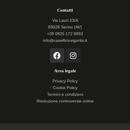
Contatti
Via Lauri 23/A
83028 Serino (AV)
+39 0825 172 8993
info@caseificiovigorita.it
F
I
a
n
c
s
Area legale
e
t
b
a
Privacy Policy
o
g
Cookie Policy
o
r
Termini e condizioni
k
a
Risoluzione controversie online
m