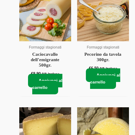
Formaggi stagionati
Formaggi stagionati
Caciocavallo
Pecorino da tavola
dell’emigrante
300gr.
500gr.
€
6,50
IVA Inclusa
€
8,90
IVA Inclusa
Aggiungi al
Aggiungi al
carrello
carrello