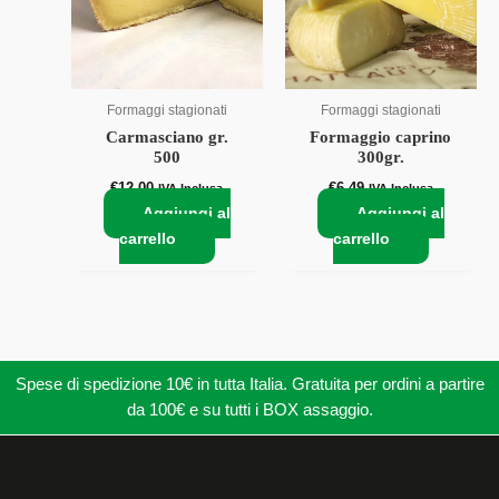
Formaggi stagionati
Formaggi stagionati
Carmasciano gr.
Formaggio caprino
500
300gr.
€
12,00
€
6,49
IVA Inclusa
IVA Inclusa
Aggiungi al
Aggiungi al
carrello
carrello
Spese di spedizione 10€ in tutta Italia. Gratuita per ordini a partire
da 100€ e su tutti i BOX assaggio.