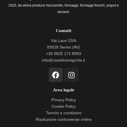
1920, da allora produce mozzarelle, formaggi, formaggi freschi, yogurt e
dessert.
Contatti
Via Lauri 23/A
83028 Serino (AV)
+39 0825 172 8993
info@caseificiovigorita.it
F
I
a
n
c
s
Area legale
e
t
b
a
Privacy Policy
o
g
Cookie Policy
o
r
Termini e condizioni
k
a
Risoluzione controversie online