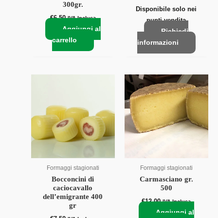
300gr.
Disponibile solo nei
€
6,50
IVA Inclusa
punti vendita
Aggiungi al
Richiedi
carrello
informazioni
Formaggi stagionati
Formaggi stagionati
Bocconcini di
Carmasciano gr.
caciocavallo
500
dell’emigrante 400
€
12,00
IVA Inclusa
gr
Aggiungi al