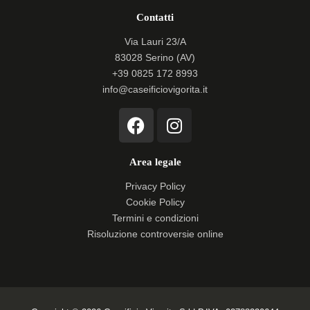
Contatti
Via Lauri 23/A
83028 Serino (AV)
+39 0825 172 8993
info@caseificiovigorita.it
F
I
a
n
c
s
Area legale
e
t
b
a
Privacy Policy
o
g
Cookie Policy
o
r
Termini e condizioni
k
a
Risoluzione controversie online
m