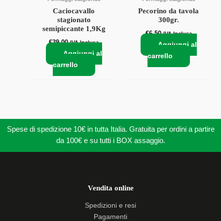
Caciocavallo
Pecorino da tavola
stagionato
300gr.
semipiccante 1,9Kg
€
6,50
IVA Inclusa
€
39,00
IVA Inclusa
Aggiungi al
Aggiungi al
carrello
carrello
Spese di spedizione 10€ in tutta Italia. Gratuita per ordini a partire
da 100€ e su tutti i BOX assaggio.
Vendita online
Spedizioni e resi
Pagamenti