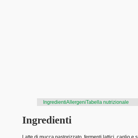
Ingredienti
Allergeni
Tabella nutrizionale
Ingredienti
Latte di mucca pastorizzato, fermenti lattici, caglio e s