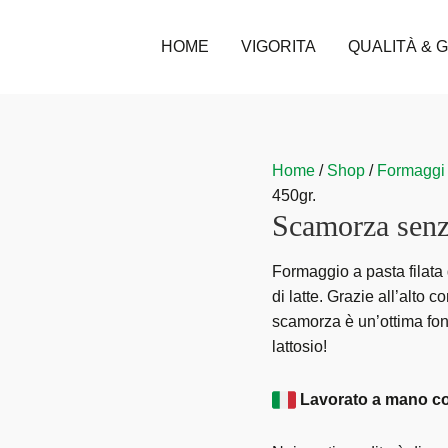
HOME
VIGORITA
QUALITÀ & 
Scamorza
Home
/
Shop
/
Formaggi 
senza
450gr.
Scamorza senza
lattosio
(0,01%)
450gr.
Formaggio a pasta filata 
quantità
di latte. Grazie all’alto c
scamorza è un’ottima fon
lattosio!
Lavorato a mano co