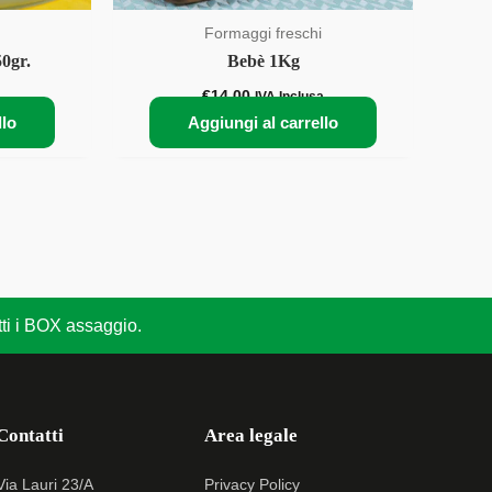
Formaggi freschi
0gr.
Bebè 1Kg
€
14,00
IVA Inclusa
llo
Aggiungi al carrello
utti i BOX assaggio.
Contatti
Area legale
Via Lauri 23/A
Privacy Policy