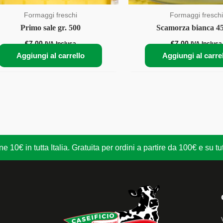
Formaggi freschi
Formaggi freschi
Primo sale gr. 500
Scamorza bianca 45
€
7,00
€
7,00
IVA Inclusa
IVA Inclusa
Aggiungi al carrello
Aggiungi al carre
 10€ in tutta Italia. Gratuita per ordini a partire da 100€ e su t