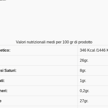
Valori nutrizionali medi per 100 gr di prodotto
etico:
346 Kcal /1446 
:
26gr.
si Saturi:
8gr.
ti:
1gr.
heri:
0,2gr.
e
27gr.