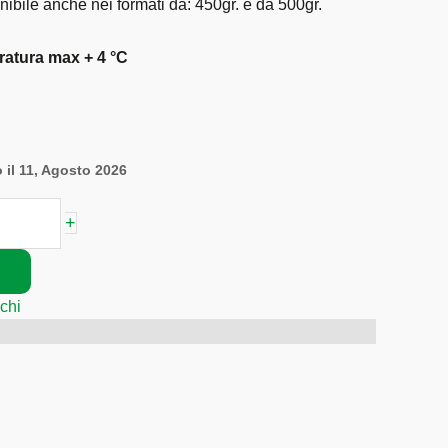
nibile anche nei formati da: 450gr. e da 500gr.
atura max + 4 °C
 il 11, Agosto 2026
+
chi