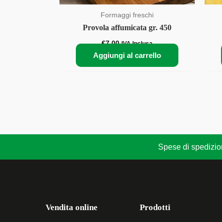
Formaggi freschi
Provola affumicata gr. 450
€
7,00
IVA Inclusa
Aggiungi al carrello
Spese di spedizione
Vendita online
Prodotti