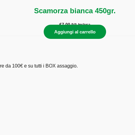
Scamorza bianca 450gr.
€
7,00
IVA Inclusa
Aggiungi al carrello
tire da 100€ e su tutti i BOX assaggio.